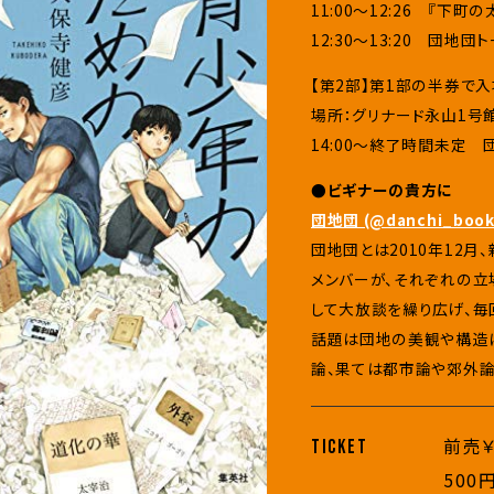
11:00～12:26 『下
12:30～13:20 団地団
【第2部】第1部の半券で
場所：グリナード永山1号
14:00～終了時間未定 
●ビギナーの貴方に
団地団 (@danchi_book
団地団とは2010年12月
メンバーが、それぞれの立
して大放談を繰り広げ、毎
話題は団地の美観や構造
論、果ては都市論や郊外論
前売￥
TICKET
500