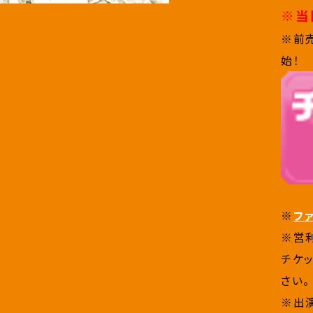
※当
※前売
始！
※
フ
※営
チケ
さい。
※出