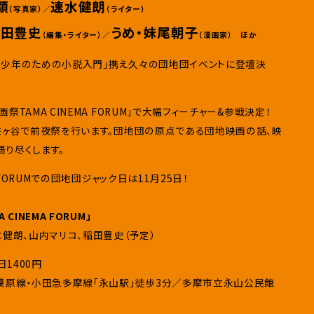
顕
速水健朗
（写真家）／
（ライター）
稲田豊史
うめ・妹尾朝子
（編集・ライター）／
（漫画家） ほか
青少年のための小説入門」携え久々の団地団イベントに登壇決
TAMA CINEMA FORUM」で大幅フィーチャー&参戦決定！
佐ヶ谷で前夜祭を行います。団地団の原点である団地映画の話、映
り尽くします。
A FORUMでの団地団ジャック日は11月25日！
CINEMA FORUM」
水健朗、山内マリコ、稲田豊史（予定）
日1400円
模原線・小田急多摩線「永山駅」徒歩3分／多摩市立永山公民館