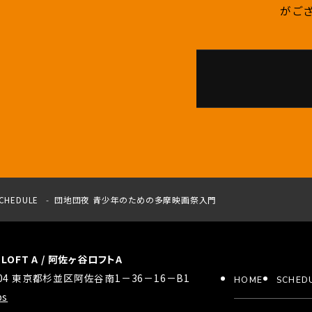
がござ
CHEDULE
団地団夜 青少年のための多摩映画祭入門
a LOFT A / 阿佐ヶ谷ロフトA
0004 東京都杉並区阿佐谷南1－36－16－B1
HOME
SCHED
ps