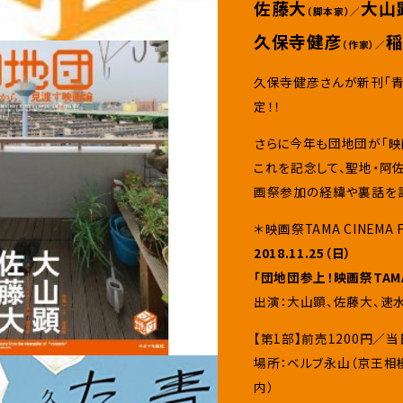
佐藤大
大山
（脚本家）／
久保寺健彦
（作家）／
久保寺健彦さんが新刊「
定！！
さらに今年も団地団が「映画祭
これを記念して、聖地・阿
画祭参加の経緯や裏話を語
＊映画祭TAMA CINEM
2018.11.25（日）
「団地団参上！映画祭TAMA 
出演：大山顕、佐藤大、速
【第1部】前売1200円／当
場所：ベルブ永山（京王相
内）