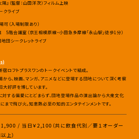
町の太陽』（監督：山田洋次）フィルム上映
トークライブ
入場可（入場制限あり）
館 5階会議室（京王相模原線・小田急多摩線「永山駅」徒歩1分）
団地団シークレットライブ
s)
、新宿ロフトプラスワンのトークイベントで結成。
場から、映画、マンガ、アニメなどに登場する団地について深く考察
回大好評を博しています。
に対する偏愛にとどまらず、団地登場作品の演出論から大衆文化
にまで飛び火。知恵熱必至の知的エンタテインメントです。
1,900 / 当日￥2,100（共に飲食代別／要１オーダー
円以上）