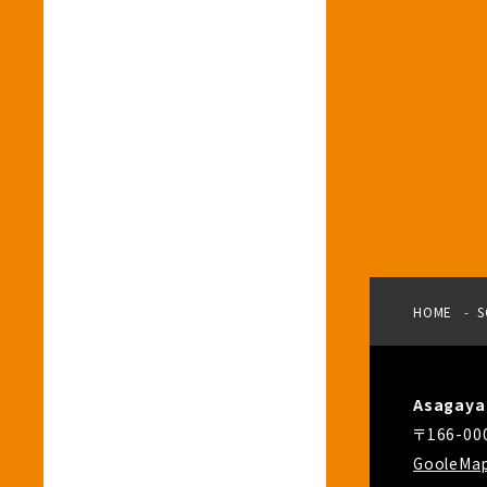
HOME
S
Asagay
〒166-
GooleMa