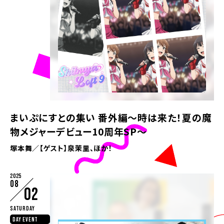
まいぷにすとの集い 番外編〜時は来た！夏の魔
物メジャーデビュー10周年SP〜
塚本舞
【ゲスト】泉茉里、ほか！
2025
08
02
Saturday
DAY EVENT