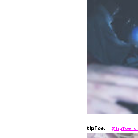
tipToe.
@tipToe_of