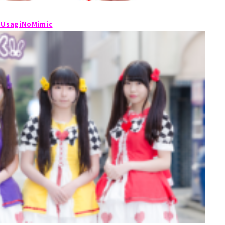
UsagiNoMimic