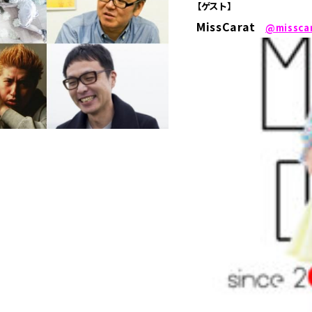
【ゲスト】
MissCarat
@missca