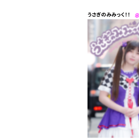
うさぎのみみっく！！
@