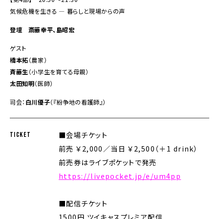
気候危機を生きる ― 暮らしと現場からの声
登壇 斎藤幸平、島昭宏
ゲスト
橋本拓
（農家）
斉藤生
（小学生を育てる母親）
太田知明
（医師）
司会：
白川優子
（『紛争地の看護師』）
■会場チケット
TICKET
前売 ￥2,000／当日 ￥2,500（＋1 drink）
前売券はライブポケットで発売
https://livepocket.jp/e/um4pp
■配信チケット
1500円 ツイキャスプレミア配信