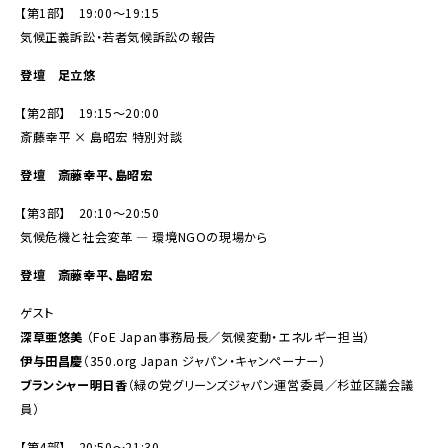
【第1部】 19:00～19:15
気候正義訴訟・若者気候訴訟の報告
登壇 足立悠
【第2部】 19:15～20:00
斎藤幸平 × 島昭宏 特別対談
登壇 斎藤幸平、島昭宏
【第3部】 20:10～20:50
気候危機と社会変革 ― 環境NGOの現場から
登壇 斎藤幸平、島昭宏
ゲスト
深草亜悠美
（FoE Japan事務局長／気候変動・エネルギー担当）
伊与田昌慶
（350.org Japan ジャパン・キャンペーナー）
ブランシャー明日香
（緑の党グリーンズジャパン運営委員／杉並区議会議
員）
【第4部】 20:50～21:30