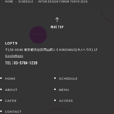
HOME
SCHEDULE
INTER-DESIGN FORUM TOKYO 2026
PAGE TOP
LOFT9
〒150-0044 東京都渋谷区円山町1-5 KINOHAUS(キノハウス) 1F
GooleMaps
TEL：03-5784-1239
HOME
SCHEDULE
ABOUT
MENU
CAFE9
ACCESS
CONTACT