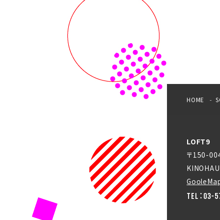
HOME
S
LOFT9
〒150-0
KINOHAU
GooleMa
TEL：03-5