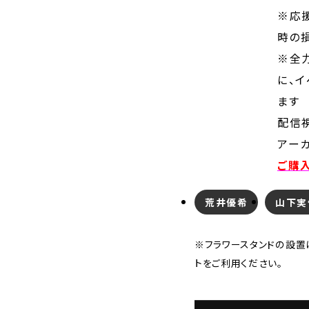
※
応
時の
※全
に、
イ
ます
配信
アー
ご購
荒井優希
山下実
※フラワースタンドの設置
トをご利用ください。