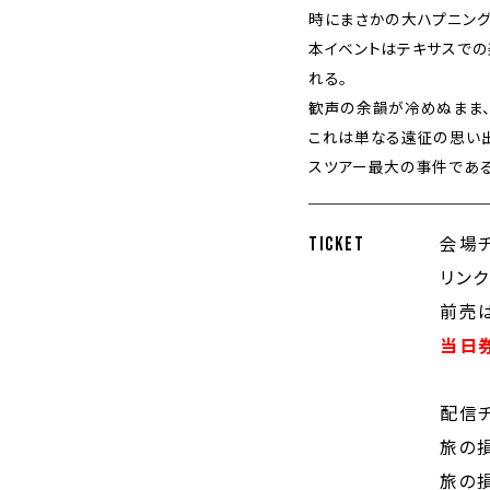
時にまさかの大ハプニング
本イベントはテキサスでの
れる。
歓声の余韻が冷めぬまま、
これは単なる遠征の思い
スツアー最大の事件である
会場チ
TICKET
リンク
前売は
当日
配信チ
旅の損
旅の損