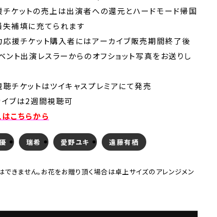
援チケットの売上は出演者への還元とハードモード帰国
損失
補填に充てられます
力応援チケット購入者にはアーカイブ販売期間終了後
ベント出演レスラーからのオフショット写真をお送りし
視聴チケットはツイキャスプレミアにて発売
カイブは2週間視聴可
入はこちらから
優
瑞希
愛野ユキ
遠藤有栖
はできません。お花をお贈り頂く場合は卓上サイズのアレンジメン