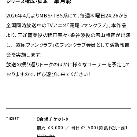
皐月彩
シリーズ構成・脚本
2026年4月よりMBS/TBS系にて、毎週木曜日24:26から
全国同時放送中のTVアニメ「霧尾ファンクラブ」。本作品
より、三好藍美役の稗田寧々・染谷波役の若山詩音が出演
し、「霧尾ファンクラブ」のファンクラブ会員として活動報告
会を実施します！
放送の振り返りトークのほかに様々なコーナーを予定して
おりますので、ぜひ遊びに来てください！
《会場チケット》
TICKET
前売 ¥3,000 ／ 当日¥3,500（飲食代別・要1
ドリンク）