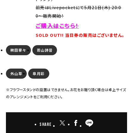
前売はLivepocketにて5月21日(木) 20:0
0〜販売開始！
ご購入はこちら！
SOLD OUT!!
当日券の販売はございません。
稗田寧々
若山詩音
外山草
皐月彩
※フラワースタンドの設置はできません。お花をお贈り頂く場合は卓上サイズ
のアレンジメントをご利用ください。
Share