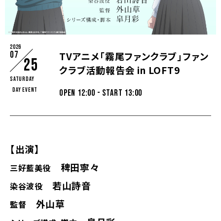
2026
07
TVアニメ「霧尾ファンクラブ」ファン
25
クラブ活動報告会 in LOFT9
Saturday
DAY EVENT
OPEN 12:00 - START 13:00
【出演】
稗田寧々
三好藍美役
若山詩音
染谷波役
外山草
監督