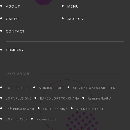
ABOUT
MENU
CAFE9
ACCESS
CONTACT
COMPANY
LOFT GROUP
LOFT PROJECT
SHINJUKU LOFT
SHIMOKITAZAWA SHELTER
LOFT/PLUS ONE
NAKED LOFT YOKOHAMA
Asagaya/Loft A
Loft PlusOne West
LOFT9 Shibuya
ROCK CAFE LOFT
LOFT HEAVEN
Flowers Loft