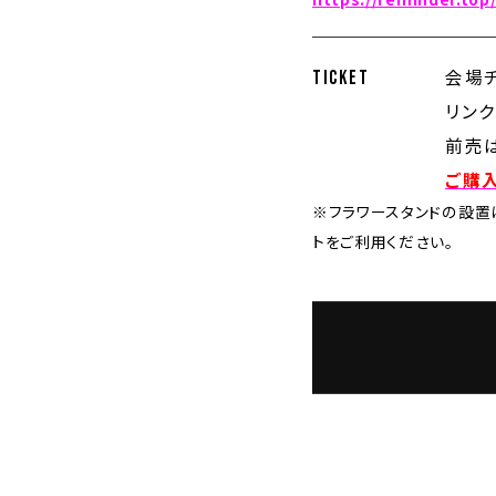
会場チ
TICKET
リンク
前売は
ご購
※フラワースタンドの設置
トをご利用ください。