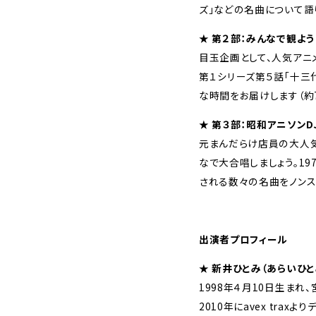
ズ」などの名曲について語
★ 第２部：みんなで観よ
目玉企画として、人気アニメ
第１シリーズ第５話「十三
な時間をお届けします（約
★ 第３部：昭和アニソンD
元まんだらけ店員の大人気
なで大合唱しましょう。1
される数々の名曲をノンス
出演者プロフィール
★ 新井ひとみ（あらいひと
1998年４月10日生まれ
2010年にavex trax