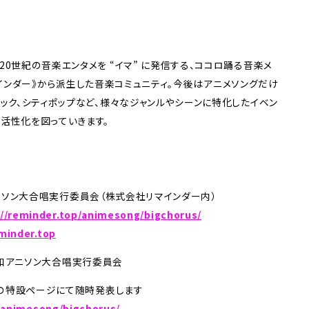
20世紀の音楽エンタメを “イマ” に発信する、ココロ踊る音楽メ
– リマインダー》から派生した音楽コミュニティ。今後はアニメソングだけ
ロック、シティポップなど、様々なジャンルやシーンに特化したイベン
の活性化を図っていきます。
b昭和アニソン大合唱実行委員会（株式会社リマインダー内）
://reminder.top/animesong/bigchorus/
minder.top
ub 昭和アニソン大合唱実行委員会
r内の特設ページにて随時発表します
/animesong/bigchorus/