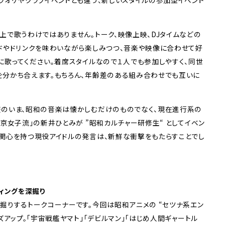
ラオケやクラブイベントとも違う、新しいスタイルの参加型イベント
上で歌うわけではありません。トーク、映像上映、DJタイムなどの
ドやドリンクを味わいながら楽しみつつ、音楽や映像に合わせて好
に歌ってください。着席スタイルなので１人でも参加しやすく、同世
分かち合えます。もちろん、年齢差のある組み合わせでも互いに
盛のいま、昭和の音楽は懐かしむだけのものでなく、現在進行系の
京女子流」の新井ひとみが ”昭和カルチャー研修生“ としてイベン
関心を持つ現役アイドルの発言は、新鮮な衝撃をもたらすことでし
ディングを深掘り
掘りするトークコーナーです。今回は昭和アニメの “セツナ系エン
ズアップ。「宇宙戦艦ヤマト」「デビルマン」「はじめ人間ギャートル