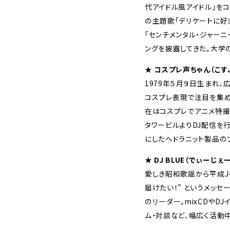
代アイドル風アイドル」を
の主題歌「デリケートに好き
「センチメンタル・ジャーニー
ングを披露してきた。大学
★ コスプレ声ちゃん（こす
1979年５月９日生まれ
コスプレ表現で注目を集め
在はコスプレでアニメ特撮
タワービルよりDJ配信を行
にしたヘドラニット製品の
★ DJ BLUE（でぃーじぇ
愛しき昭和歌謡から平成J
届けたい！” というメッセー
のリーダー。mixCDやD
ム・対談など、幅広く活動