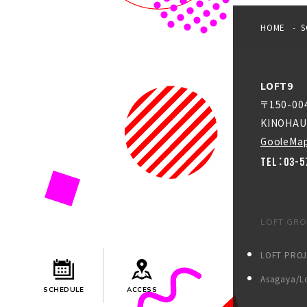
HOME
S
LOFT9
〒150-0
KINOHAU
GooleMa
TEL：03-5
LOFT GR
LOFT PRO
Asagaya/Lo
SCHEDULE
ACCESS