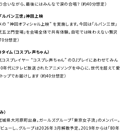
り合いながら、最後にはみんなで涙の合唱？（約40分想定）
う「ルパン三世」神回上映
の “神回オフィシャル上映” を実施します。今回は「ルパン三世」
代五ヱ門登場」を会場全体で共有体験。自宅では味わえない贅沢
70分想定）
Jタイム（コスプレ声ちゃん）
コスプレイヤー “コスプレ声ちゃん” のDJプレイにあわせてみん
970年代にテレビ放送されたアニメソングを中心に、世代を超えて愛
トップでお届けします（約40分想定）
み）
、宮城県大河原町出身。ガールズグループ「東京女子流」のメンバー。
よりデビューし、グループは2026年３月解散予定。2019年からは「80年