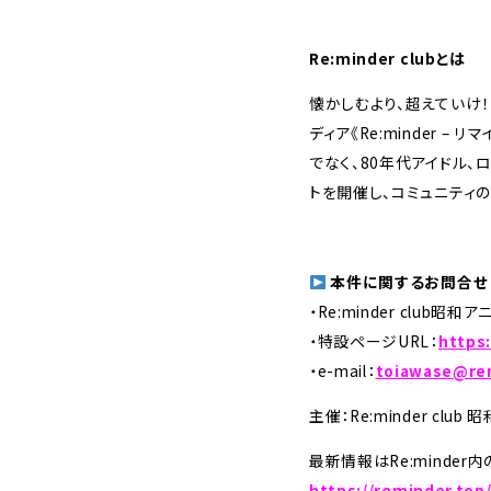
Re:minder clubとは
懐かしむより、超えていけ！
ディア《Re:minder 
でなく、80年代アイドル、
トを開催し、コミュニティ
本件に関するお問合せ
・Re:minder clu
・特設ページURL：
https
・e-mail：
toiawase@re
主催：Re:minder cl
最新情報はRe:minde
https://reminder.top