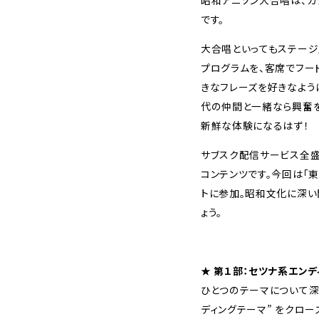
昭和アニソン大合唱は、カ
です。
大合唱といってもステージ
プログラムを、客席でフー
きなフレーズを好きなよう
代の仲間と一緒なら興奮を
新鮮な体験になるはず！
サブスク配信サービス全
コンテンツです。今回は「東
トに参加。昭和文化に深い
ょう。
★ 第１部：セツナ系エン
ひとつのテーマについて深
ディングテーマ” をクロー