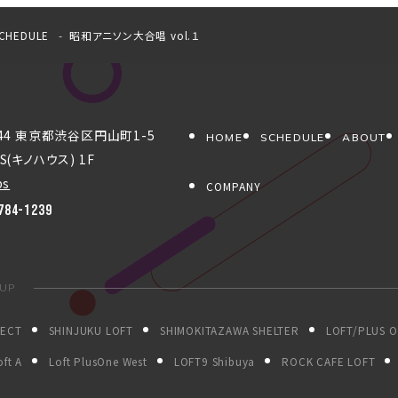
CHEDULE
昭和アニソン大合唱 vol.１
044 東京都渋谷区円山町1-5
HOME
SCHEDULE
ABOUT
S(キノハウス) 1F
ps
COMPANY
784-1239
OUP
JECT
SHINJUKU LOFT
SHIMOKITAZAWA SHELTER
LOFT/PLUS 
ft A
Loft PlusOne West
LOFT9 Shibuya
ROCK CAFE LOFT