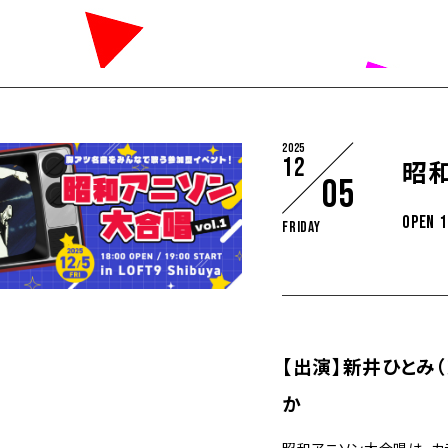
2025
12
昭和
05
OPEN 1
Friday
【出演】新井ひとみ（
か