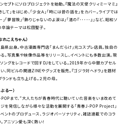
コンセプトにソロプロジェクトを始動。『魔法の天使クリィミーマミ』
して」をはじめ、「少女Ａ」「時には昔の話を」をカバー。ライブでは
」「夢冒険」「飾りじゃないのよ涙は」「渚の『･････』」など、昭和ソ
の卒論テーマは松田聖子。
ぷれこえちゃん）
、広島県出身。中古漫画専門店「まんだらけ」元コスプレ店員。独自の
る。写真集や映像作品等をリリースし、イベントにも多数出演。現
ソングをレコードで回すDJをしている。2019年から中銀カプセル
い、同ビルの関連ZINEやグッズを販売。『ゴジラ対ヘドラ』を題材
ブランドも立ち上げる。２児の母。
ーぶるー）
-POPまで、“大人たちが青春時代に聴いていた音楽をいま改めて
ジを発信しながら様々な活動を展開する「青春J-POP Project」
Jイベントのプロデュース、ラジオパーソナリティ、雑誌連載でのコラ
中。アニソン愛も深く熱い！