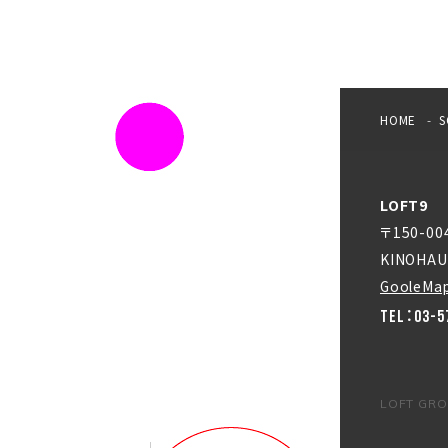
HOME
S
LOFT9
〒150-0
KINOHAU
GooleMa
TEL：03-5
LOFT GR