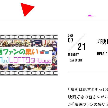
2025
07
『映
21
OPEN 1
Monday
DAY EVENT
「映画は話すともっと
映画好きの皆さんが
が『映画ファンの集い』