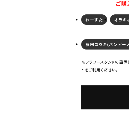
ご購
わーすた
オラキ
藤田ユウキ(バンビーノ
※フラワースタンドの設置
トをご利用ください。