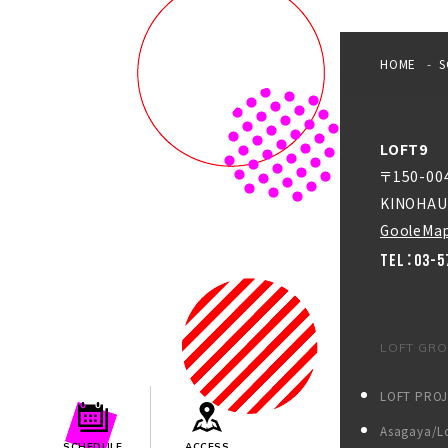
HOME
S
LOFT9
〒150-0
KINOHAU
GooleMa
TEL：03-5
LOFT GR
LOFT PRO
Asagaya/Lo
SCHEDULE
ACCESS