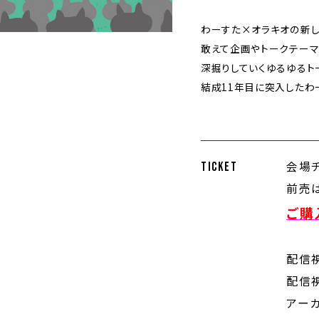
わーすた×オラキオの新し
敢えて企画やトークテーマ
深掘りしていくゆるゆるト
結成11年目に突入したわ
会場チ
TICKET
前売は
ご購
配信視
配信
アー