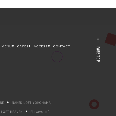
MENU
CAFE9
ACCESS
CONTACT
PAGE TOP
ONE
NAKED LOFT YOKOHAMA
LOFT HEAVEN
Flowers Loft