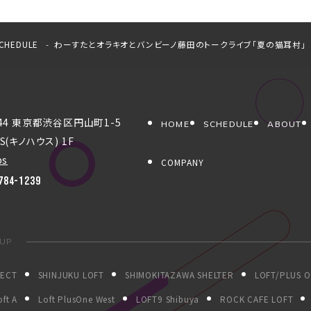
CHEDULE
わーすたとオラキオとバンビーノ藤田のトークライブ「夏の猫耳村」
044 東京都渋谷区円山町1-5
HOME
SCHEDULE
ABOUT
S(キノハウス) 1F
ps
COMPANY
784-1239
OUP
JECT
SHINJUKU LOFT
SHIMOKITAZAWA SHELTER
LOFT/PLUS 
ft A
Loft PlusOne West
LOFT9 Shibuya
ROCK CAFE LOFT