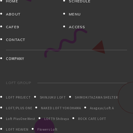
HOME
SCHEDULE
ABOUT
MENU
CAFE9
ACCESS
CONTACT
COMPANY
LOFT GROUP
LOFT PROJECT
SHINJUKU LOFT
SHIMOKITAZAWA SHELTER
LOFT/PLUS ONE
NAKED LOFT YOKOHAMA
Asagaya/Loft A
Loft PlusOne West
LOFT9 Shibuya
ROCK CAFE LOFT
LOFT HEAVEN
Flowers Loft