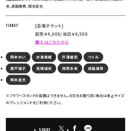
来、森脇康貴、岡本昌也
[会場チケット]
TICKET
前売￥4,000/当日￥4,500
購入はこちらから
岡本ゆい
水湊美緒
芹澤雛梨
つぐみ
瀬戸璃子
高橋璃央
相原未来
森脇康貴
岡本昌也
※フラワースタンドの設置はできません。お花をお贈り頂く場合は卓上サイズ
のアレンジメントをご利用ください。
Share