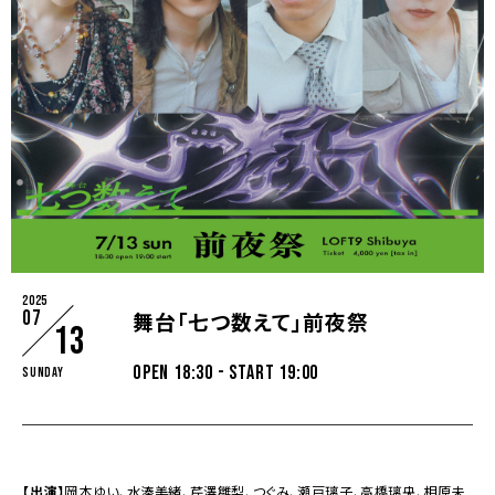
2025
07
舞台「七つ数えて」前夜祭
13
OPEN 18:30 - START 19:00
Sunday
【出演】
岡本ゆい、水湊美緒、芹澤雛梨、つぐみ、瀬戸璃子、高橋璃央、相原未