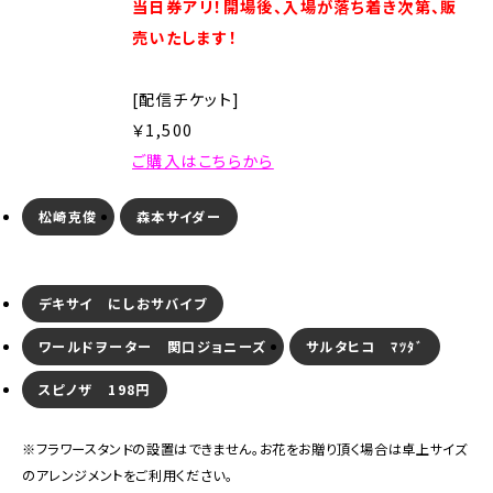
当日券アリ！開場後、入場が落ち着き次第、販
売いたします！
[配信チケット]
￥1,500
ご購入はこちらから
松崎克俊
森本サイダー
デキサイ にしおサバイブ
ワールドヲーター 関口ジョニーズ
サルタヒコ ﾏﾂﾀﾞ
スピノザ 198円
※フラワースタンドの設置はできません。お花をお贈り頂く場合は卓上サイズ
のアレンジメントをご利用ください。