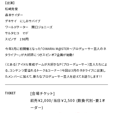
【出演】
松崎克俊
森本サイダー
デキサイ にしおサバイブ
ワールドヲーター 関口ジョニーズ
サルタヒコ ﾏﾂﾀﾞ
スピノザ 198円
今年3月に初開催となった「OWARAi M@STER〜プロデューサー芸人のネ
タライブ〜」が大好評につきスピンオフ企画が始動！
（とある）アイドル育成ゲームが大好きなP（プローデューサー）芸人たちによ
る、コンテンツ愛溢れるトーク&コーナー！今回は3月のネタライブに出演し
たメンバーに加えて、新たなプロデューサー芸人を迎えてお送りします！！
[会場チケット]
TICKET
前売¥2,000/当日￥2,500 (飲食代別・要1オ
ーダー)