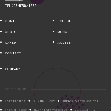
TEL：03-5784-1239
HOME
SCHEDULE
ABOUT
MENU
CAFE9
ACCESS
CONTACT
COMPANY
LOFT GROUP
LOFT PROJECT
SHINJUKU LOFT
SHIMOKITAZAWA SHELTER
LOFT/PLUS ONE
NAKED LOFT YOKOHAMA
Asagaya/Loft A