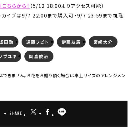
はこちらから！
（5/12 18:00よりアクセス可能）
カイブは9/7 22:00まで購入可・9/7 23:59まで視聴
成田勤
遠藤フビト
伊藤友馬
宮﨑大介
ノブユキ
岡島俊治
はできません。お花をお贈り頂く場合は卓上サイズのアレンジメン
Share