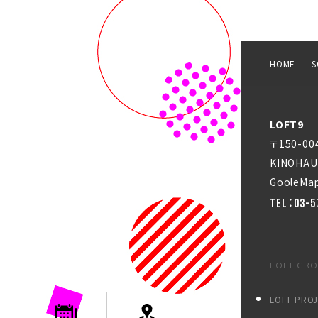
HOME
S
LOFT9
〒150-0
KINOHAU
GooleMa
TEL：03-5
LOFT GR
LOFT PRO