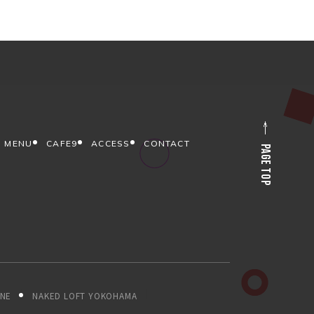
MENU
CAFE9
ACCESS
CONTACT
PAGE TOP
ONE
NAKED LOFT YOKOHAMA