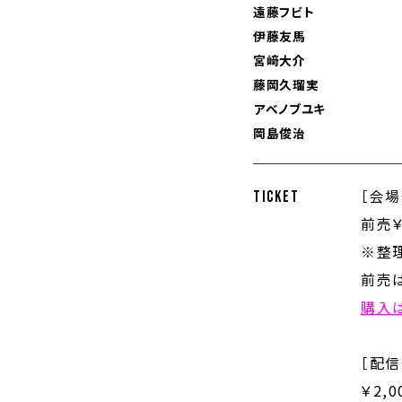
遠藤フビト
伊藤友馬
宮﨑大介
藤岡久瑠実
アベノブユキ
岡島俊治
［会場
TICKET
前売￥
※整
前売は
購入
［配信
￥2,