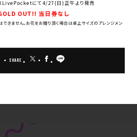
LivePocketにて4/27(日)正午より発売
OLD OUT!! 当日券なし
はできません。お花をお贈り頂く場合は卓上サイズのアレンジメン
Share