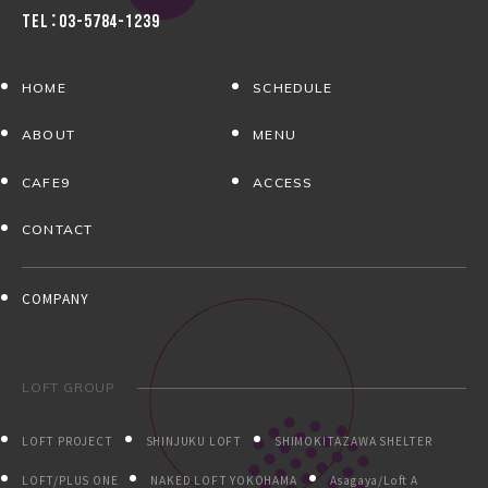
TEL：03-5784-1239
HOME
SCHEDULE
ABOUT
MENU
CAFE9
ACCESS
CONTACT
COMPANY
LOFT GROUP
LOFT PROJECT
SHINJUKU LOFT
SHIMOKITAZAWA SHELTER
LOFT/PLUS ONE
NAKED LOFT YOKOHAMA
Asagaya/Loft A