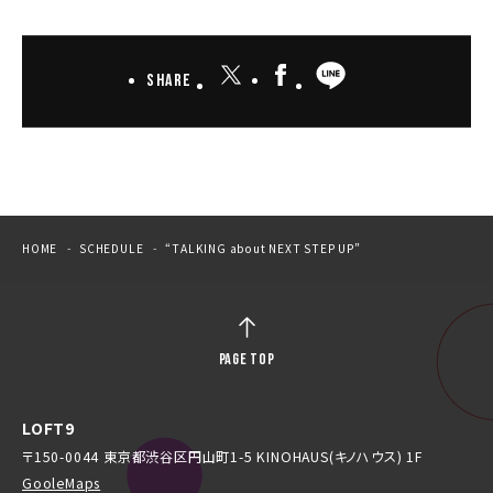
Share
HOME
SCHEDULE
“TALKING about NEXT STEP UP”
PAGE TOP
LOFT9
〒150-0044 東京都渋谷区円山町1-5 KINOHAUS(キノハウス) 1F
GooleMaps