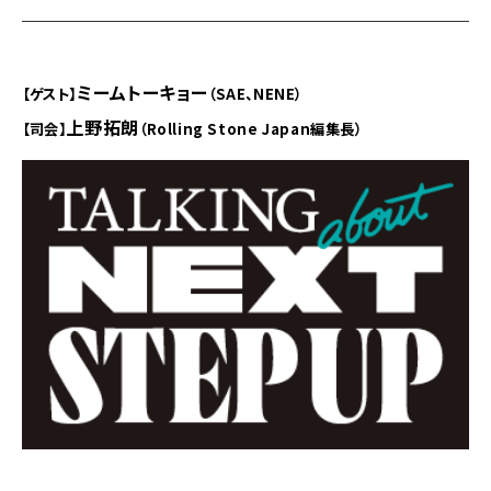
ミームトーキョー
【ゲスト】
（SAE、NENE）
上野拓朗
【司会】
（Rolling Stone Japan編集長）