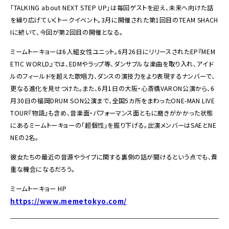
「TALKING about NEXT STEP UP」は毎回ゲストを迎え、未来へ向けた話
を繰り広げていくトークイベント。3月に開催された第1回目のTEAM SHACH
Iに続いて、今回が第2回目の開催となる。
ミームトーキョーは6人組女性ユニット。6月26日にリリースされたEP『MEM
ETIC WORLD』では、EDMやラップ等、ダンサブルな楽曲を取り入れ、アイド
ルのフィールドを超えた歌唱力、ダンスの演技力をより表現するナンバーで、
更なる進化を見せつけた。また、6月1日の大阪・心斎橋VARON公演から、6
月30日の福岡DRUM SON公演まで、全国5カ所をまわったONE-MAN LIVE
TOUR『物語』も含め、音楽面・パフォーマンス面ともに磨きがかかった状態
にあるミームトーキョーの「超個性」を掘り下げる。出演メンバーはSAEとNE
NEの2名。
彼女たちの最近の音源やライブに関する裏側の話が聞けるという点でも、貴
重な機会になるだろう。
ミームトーキョー HP
https://www.memetokyo.com/