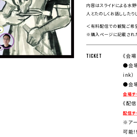
内容はスライドによる水野
人とたのしくお話ししたりし
＜有料配信での観覧ご希
※購入ページに記載され
《会場
TICKET
●会場
ink）
●会場
会場チケ
《配信
配信チ
※アー
可能!