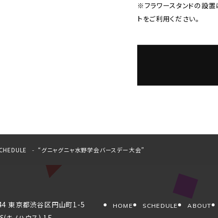
※フラワースタンドの設置
トをご利用ください。
CHEDULE
“グニャグニャ水野学会バースデー大会”
044 東京都渋谷区円山町1-5
HOME
SCHEDULE
ABOUT
S(キノハウス) 1F