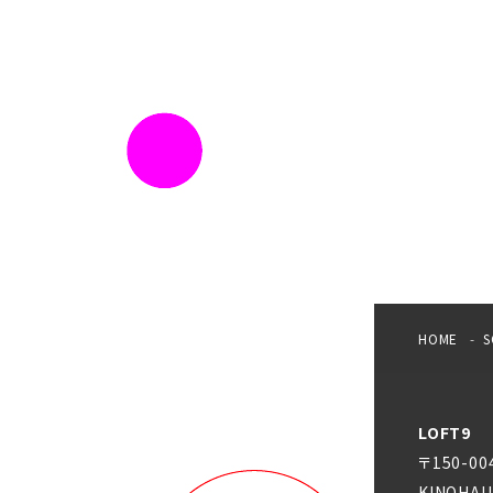
HOME
S
LOFT9
〒150-0
KINOHAU