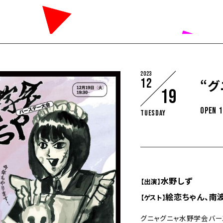
2023
12
“
19
OPEN 
Tuesday
水野しず
【出演】
絵恋ちゃん、南
【ゲスト】
グニャグニャ水野学会バー