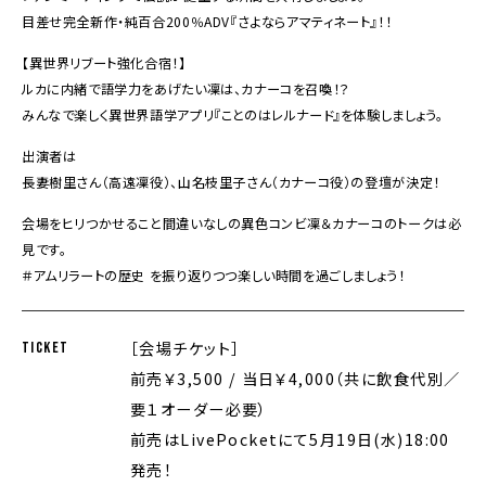
目差せ完全新作・純百合200％ADV『さよならアマティネート』！！
【異世界リブート強化合宿！】
ルカに内緒で語学力をあげたい凜は、カナーコを召喚！？
みんなで楽しく異世界語学アプリ『ことのはレルナード』を体験しましょう。
出演者は
長妻樹里さん（高遠凜役）、山名枝里子さん（カナーコ役）の登壇が決定！
会場をヒリつかせること間違いなしの異色コンビ――凜＆カナーコのトークは必
見です。
＃アムリラートの歴史 を振り返りつつ楽しい時間を過ごしましょう！
［会場チケット］
TICKET
前売￥3,500 / 当日￥4,000（共に飲食代別／
要１オーダー必要）
前売はLivePocketにて5月19日(水)18:00
発売！