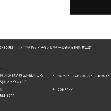
CHEDULE
ハニギタFes「ハチミツとギターと愉快な神達」第二部
044 東京都渋谷区円山町1-5
HOME
SCHEDULE
ABOUT
S(キノハウス) 1F
ps
COMPANY
784-1239