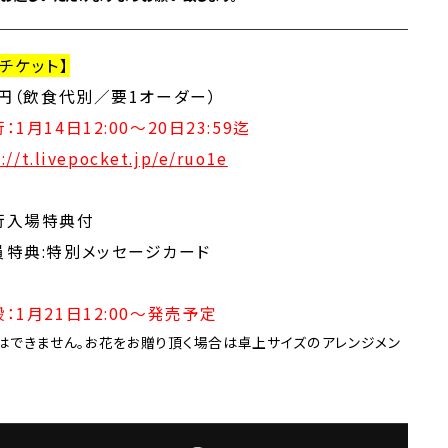
チケット】
0円（飲食代別／要1オーダー）
：1月14日12:00〜20日23:59迄
://t.livepocket.jp/e/
ruo1e
行入場特典付
員特典:特別メッセージカード
：1月21日12:00〜発売予定
はできません。お花をお贈り頂く場合は卓上サイズのアレンジメン