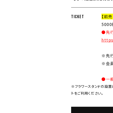
【前売
TICKET
500
●先行
https
※先
※会
●一般
※フラワースタンドの設置
トをご利用ください。