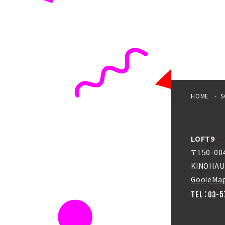
HOME
S
LOFT9
〒150-0
KINOHAU
GooleMa
TEL：03-5