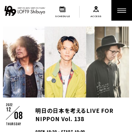
SCHEDULE
ACCESS
2022
12
明日の日本を考えるLIVE FOR
08
NIPPON Vol. 138
Thursday