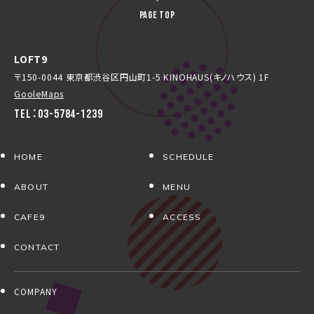
PAGE TOP
LOFT9
〒150-0044 東京都渋谷区円山町1-5 KINOHAUS(キノハウス) 1F
GooleMaps
TEL：03-5784-1239
HOME
SCHEDULE
ABOUT
MENU
CAFE9
ACCESS
CONTACT
COMPANY