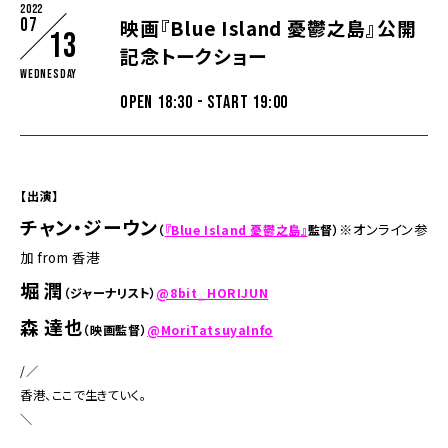
2022
07
映画『Blue Island 憂鬱之島』公開
13
記念トークショー
Wednesday
OPEN 18:30 - START 19:00
【出演】
チャン・ジーウン
※
オンライン参
（
『Blue Island 憂鬱之島』
監督）
加 from 香港
堀 潤
（ジャーナリスト）
@8bit_HORIJUN
森 達也
（映画監督）
@MoriTatsuyaInfo
/／
香港、ここで生きていく――。
＼