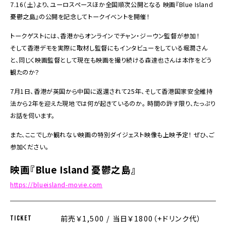
7.16（土）より、ユーロスペースほか全国順次公開となる 映画『Blue Island
憂鬱之島』の公開を記念してトークイベントを開催！
トークゲストには、香港からオンラインでチャン・ジーウン監督が参加！
そして香港デモを実際に取材し監督にもインタビューをしている堀潤さん
と、同じく映画監督として現在も映画を撮り続ける森達也さんは本作をどう
観たのか？
7月1日、香港が英国から中国に返還されて25年、そして香港国家安全維持
法から2年を迎えた現地では何が起きているのか――。 時間の許す限り、たっぷり
お話を伺います。
また、ここでしか観れない映画の特別ダイジェスト映像も上映予定！ ぜひ、ご
参加ください。
映画『Blue Island 憂鬱之島』
https://blueisland-movie.com
前売￥1,500 / 当日￥1800（+ドリンク代）
TICKET