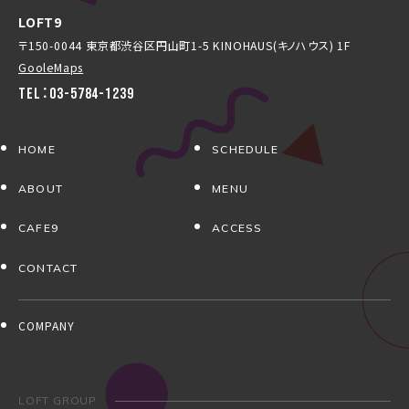
LOFT9
〒150-0044 東京都渋谷区円山町1-5 KINOHAUS(キノハウス) 1F
GooleMaps
TEL：03-5784-1239
HOME
SCHEDULE
ABOUT
MENU
CAFE9
ACCESS
CONTACT
COMPANY
LOFT GROUP