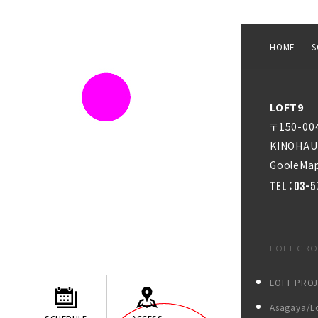
HOME
S
LOFT9
〒150-0
KINOHAU
GooleMa
TEL：03-5
LOFT GR
LOFT PRO
Asagaya/Lo
SCHEDULE
ACCESS