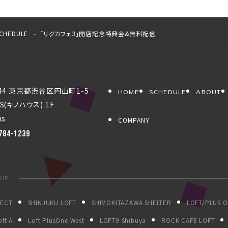
CHEDULE
「リグカフェ3」開店記念特典会&無料配信
044 東京都渋谷区円山町1-5
HOME
SCHEDULE
ABOUT
S(キノハウス) 1F
ps
COMPANY
784-1239
OUP
JECT
SHINJUKU LOFT
SHIMOKITAZAWA SHELTER
LOFT/PLUS 
ft A
Loft PlusOne West
LOFT9 Shibuya
ROCK CAFE LOFT