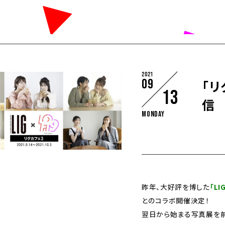
2021
09
「
13
信
Monday
昨年、大好評を博した
「LI
とのコラボ開催決定！
翌日から始まる写真展を