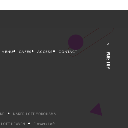
MENU
CAFE9
ACCESS
CONTACT
PAGE TOP
ONE
NAKED LOFT YOKOHAMA
LOFT HEAVEN
Flowers Loft