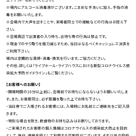
※場内にアルコール消毒液がございます。こまめな手洗いに加え、手指の消
毒をお願いいたします。
※会場内で大声を出すことや、来場者同士での接触などの行為はお控え下
さい。
※会場周辺で出演者の入り待ち、出待ち等の行為は禁止です。
※現金でのやり取りを極力減らすため、当日はなるべくキャッシュレス決済を
ご利用下さい。
場内は定期的な清掃・消毒・換気を行います。ご協力ください。
その他、詳しくは「ライブホール・ライブハウスにおける新型コロナウイルス感
染拡大予防ガイドライン」もご覧ください。
【お客様へのお願い】
・開場時間の10分以上前に、会場前でお待ちにならないようお願いいたしま
す。また、お客様同士、必ず距離を取った上でお待ち下さい。
・当日券でご入場されるお客様には、入場時にお名前とご連絡先をご記入頂
きます。
・特別な場合を除き、飲食物のお持ち込みはお断りしております。
・ご来場されたお客様の個人情報はコロナウイルスの感染拡大防止を目的
として、後日、連絡手段として利用する可能性がございます。それ以外の目的