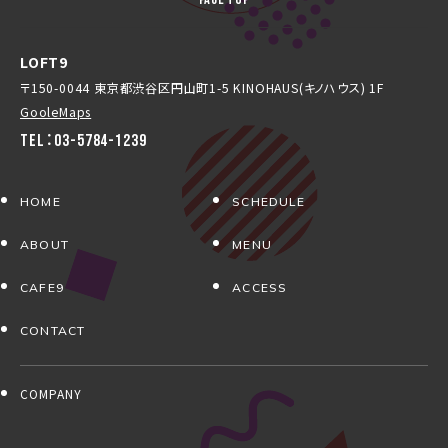
LOFT9
〒150-0044 東京都渋谷区円山町1-5 KINOHAUS(キノハウス) 1F
GooleMaps
TEL：03-5784-1239
HOME
SCHEDULE
ABOUT
MENU
CAFE9
ACCESS
CONTACT
COMPANY