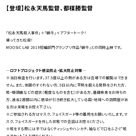
【登壇】松永天馬監督、都楳勝監督
「松永天馬殺人事件」＋「蝸牛」＋アフタートーク！
帰ってきた松殺！
MOOSIC LAB 2019短編部門グランプリ作品「蝸牛」との同時上映です。
―ロフトプロジェクト感染防止・拡大防止対策―
※当日検温を行います。37.5度以上の熱がある方は会場での観覧はできま
せん。また、体調のすぐれない方、5日以内に平熱を超える発熱をされた方、
咳・咽頭痛などの症状（軽度なものを含む）がある方、基礎疾患をお持ちの
方、過去2週間以内に感染が引き続き拡大している国・地域への訪問歴があ
る方は来場をお控え下さい。
※ご参加される方はマスク、フェイスガード等の着用をお願いいたします。マ
スク、フェイスガードを外した状態での会話はお控えください。
※咳をする際には手ではなくティッシュやハンカチ、袖などで口をふさぐ“咳
エチケット”もお守りください。