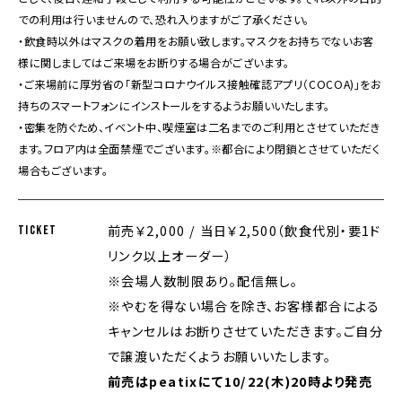
での利用は行いませんので、恐れ入りますがご了承ください。
・飲食時以外はマスクの着用をお願い致します。マスクをお持ちでないお客
様に関しましてはご来場をお断りする場合がございます。
・ご来場前に厚労省の「新型コロナウイルス接触確認アプリ（COCOA)」をお
持ちのスマートフォンにインストールをするようお願いいたします。
・密集を防ぐため、イベント中、喫煙室は二名までのご利用とさせていただき
ます。フロア内は全面禁煙でございます。※都合により閉鎖とさせていただく
場合もございます。
前売￥2,000 / 当日￥2,500（飲食代別・要1ド
TICKET
リンク以上オーダー）
※会場人数制限あり。配信無し。
※やむを得ない場合を除き、お客様都合による
キャンセルはお断りさせていただきます。ご自分
で譲渡いただくようお願いいたします。
前売はpeatixにて10/22(木)20時より発売