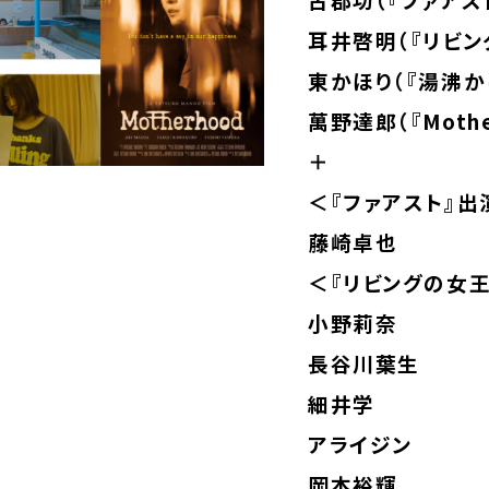
耳井啓明（『リビン
東かほり（『湯沸か
萬野達郎（『Mothe
＋
＜『ファアスト』出
藤崎卓也
＜『リビングの女
小野莉奈
長谷川葉生
細井学
アライジン
岡本裕輝