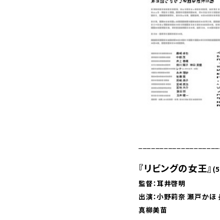
___________________
『リビングの女王』
(
監督：耳井啓明
出演：小野莉奈 瀬戸かほ 
真柳美苗