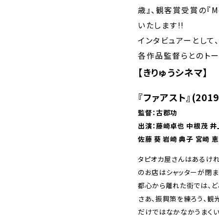
歳』、観客賞受賞の『Mot
いたします!!
インタビュアーとして
各作品監督らとのトー
【きりゅうシネマ】
『ファアスト』(2019
監督：古郡功
出演：藤崎卓也 中根茂 井
佐藤 葵 岩崎 典子 宮崎 恵
タピオカ屋さんはあるけれ
のお店はシャッターが閉ま
都心から離れた街では、ど
さあ、振興策を練ろう、観
だけではなかなかうまくい