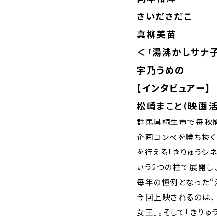
さいださだこ
真柳美苗
＜『湯沸かしサナ子
宇乃うめの
【インタビュアー】
松崎まこと（映画活
群馬県桐生市で毎秋開
企画コンペを勝ち抜く
を行える「
きりゅうシネ
いう2つの柱で展開し
毎年の恒例となった“渋
今回上映されるのは、
女王』。そして「
きりゅ