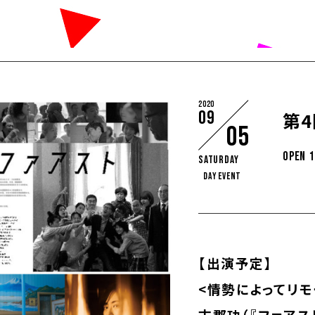
2020
09
第4
05
OPEN 1
Saturday
DAY EVENT
【出演予定】
<情勢によってリ
古郡功（『ファアス