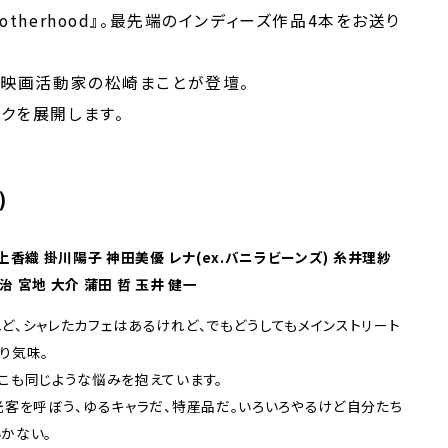
herhood』。
最先端のインディーズ作品4本をお送り
、映画活動家の松崎まことが登壇。
クを展開します。
)
上香織 掛川陽子 神田美優 レナ(ex.バニラビーンズ) 糸井理紗
治 宮地 大介 蒲田 哲 玉井 健一
ど、シャレたカフェはあるけれど、でもどうしてもメインストリート
り気味。
こも同じような悩みを抱えています。
光客を呼ぼう、ゆるキャラだ、特産品だ。いろいろやるけど自分たち
かない。