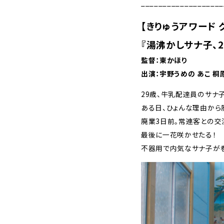
___________________
【きりゅうアワード 
『湯沸かしサナ子、2
監督：東かほり
出演：宇野うめの あこ 桐
29歳、牛乳配達員のサナ
ある日、ひょんな理由から
廃業3日前。常連客との交
最後に一花咲かせたる！
不器用で内気なサナ子が巻