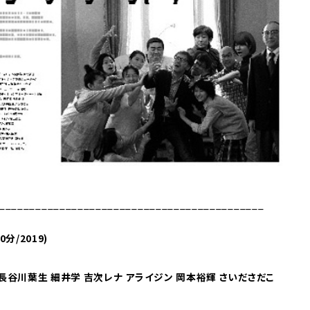
____________________________________________
50分/2019)
長谷川葉生 細井学 吉次レナ アライジン 岡本裕輝 さいださだこ