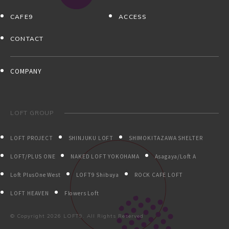
CAFE9
ACCESS
CONTACT
COMPANY
LOFT GROUP
LOFT PROJECT
SHINJUKU LOFT
SHIMOKITAZAWA SHELTER
LOFT/PLUS ONE
NAKED LOFT YOKOHAMA
Asagaya/Loft A
Loft PlusOne West
LOFT9 Shibuya
ROCK CAFE LOFT
LOFT HEAVEN
Flowers Loft
© Copyright
2026 LOFT9. All Rights Reserved