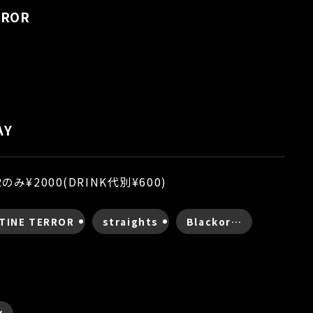
RROR
AY
Rのみ¥2000(DRINK代別¥600)
TINE TERROR
straights
Blackor…