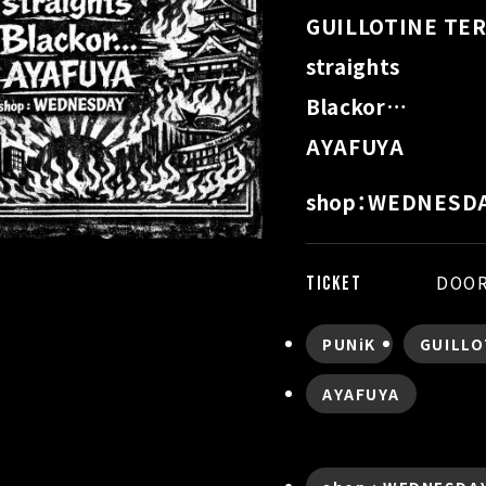
GUILLOTINE TE
straights
Blackor…
AYAFUYA
shop：WEDNESD
DOO
TICKET
PUNiK
GUILLO
AYAFUYA