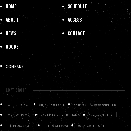
HOME
SCHEDULE
ABOUT
ACCESS
NEWS
CONTACT
GOODS
COMPANY
LOFT GROUP
LOFT PROJECT
SHINJUKU LOFT
SHIMOKITAZAWA SHELTER
LOFT/PLUS ONE
NAKED LOFT YOKOHAMA
Asagaya/Loft A
Loft PlusOne West
LOFT9 Shibuya
ROCK CAFE LOFT