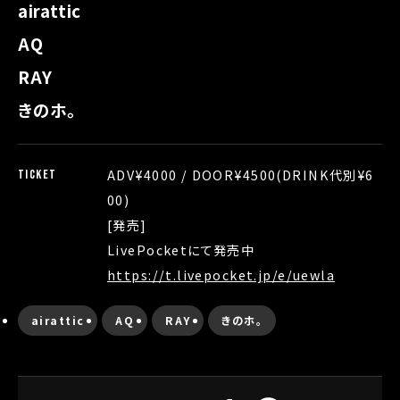
airattic
AQ
RAY
きのホ。
ADV¥4000 / DOOR¥4500(DRINK代別¥6
TICKET
00)
[発売]
LivePocketにて発売中
https://t.livepocket.jp/e/uewla
airattic
AQ
RAY
きのホ。