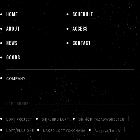
HOME
SCHEDULE
ABOUT
ACCESS
NEWS
CONTACT
GOODS
COMPANY
LOFT GROUP
LOFT PROJECT
SHINJUKU LOFT
SHIMOKITAZAWA SHELTER
LOFT/PLUS ONE
NAKED LOFT YOKOHAMA
Asagaya/Loft A