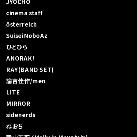
JYOCHO
cinema staff
österreich
SuiseiNoboAz
ひとひら
ANORAK!
RAY(BAND SET)
諭吉佳作/men
LITE
MIRROR
sidenerds
ねおち