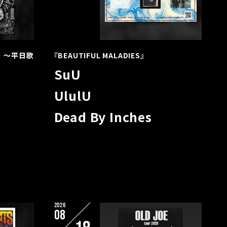
！！ 〜平日歌
『BEAUTIFUL MALADIES』
SuU
UlulU
Dead By Inches
2026
08