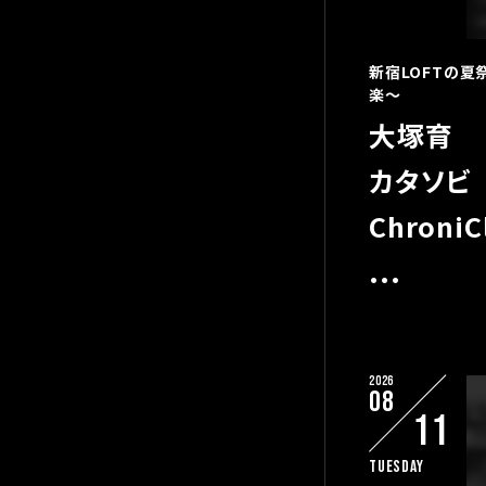
新宿LOFTの夏
楽〜
大塚育
カタソビ
ChroniC
...
2026
08
11
Tuesday