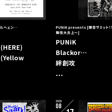
メルヘェン…
PUNiK presents [爆音サミット
舞伎大炎上〜]
PUNiK
(HERE)
Blackor…
Yellow
絆創攻
...
2026
08