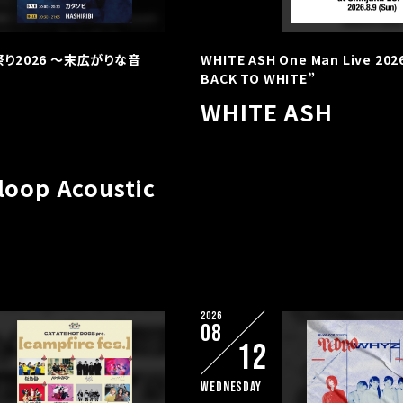
祭り2026 〜末広がりな音
WHITE ASH One Man Live 202
BACK TO WHITE”
WHITE ASH
loop Acoustic
2026
08
12
Wednesday