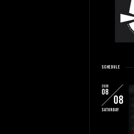
Schedule
2026
08
08
Saturday