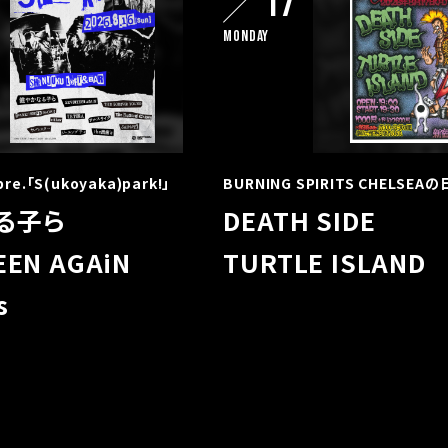
17
Monday
.「S(ukoyaka)park!」
BURNING SPIRITS CHELSEAの
る子ら
DEATH SIDE
EEN AGAiN
TURTLE ISLAND
s