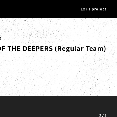
LOFT project
00
F THE DEEPERS (Regular Team)
2
/
5