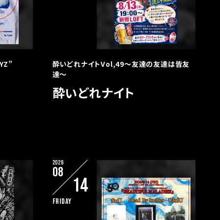
YZ”
酔いどれナイトVol,49〜友達の友達は皆友
達〜
酔いどれナイト
2026
08
14
Friday