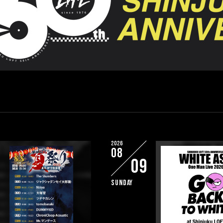
2026
08
09
Sunday