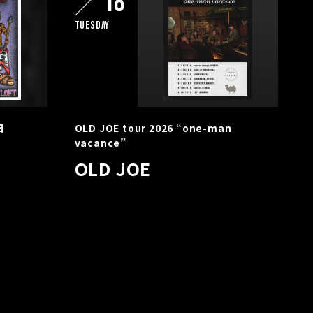
18
Tuesday
日
OLD JOE tour 2026 “one-man
vacance”
OLD JOE