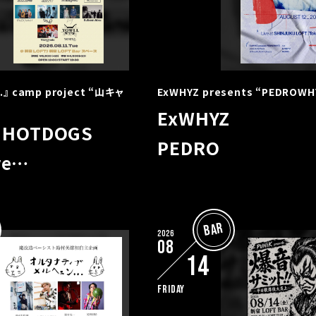
s.』 camp project “山キャ
ExWHYZ presents “PEDROWH
ExWHYZ
E HOTDOGS
PEDRO
re…
BAR
2026
08
14
Friday