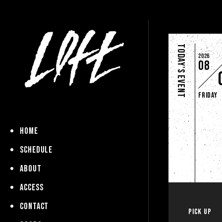
Today's Event
2026
08
Friday
HOME
SCHEDULE
ABOUT
ACCESS
CONTACT
Pick up