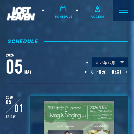
SCHEDULE
ACCESS
SCHEDULE
2026
05
May
PREV
NEXT
2026
05
01
Friday