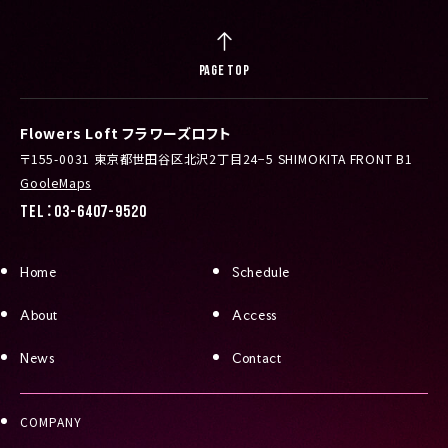
PAGE TOP
Flowers Loft フラワーズロフト
〒155-0031 東京都世田谷区北沢2丁目24−5 SHIMOKITA FRONT B1
GooleMaps
TEL：03-6407-9520
Home
Schedule
About
Access
News
Contact
COMPANY