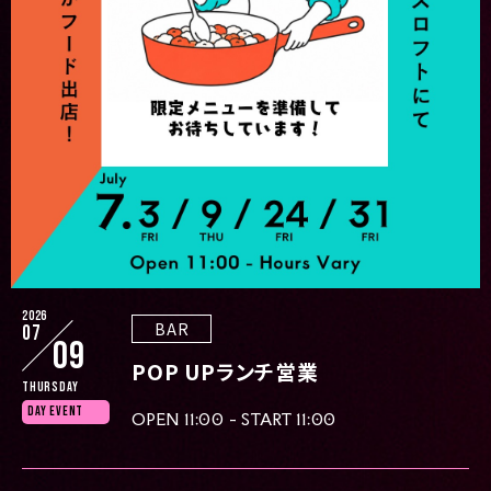
2026
BAR
07
09
POP UPランチ営業
Thursday
DAY EVENT
OPEN 11:00 - START 11:00