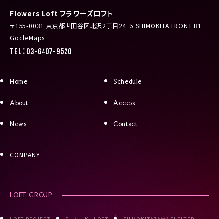
Flowers Loft フラワーズロフト
〒155-0031 東京都世田谷区北沢2丁目24−5 SHIMOKITA FRONT B1
GooleMaps
TEL：03-6407-9520
Home
Schedule
About
Access
News
Contact
COMPANY
LOFT GROUP
LOFT PROJECT
SHINJUKU LOFT
SHIMOKITAZAWA SHELTER