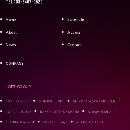
TEL：03-6407-9520
Home
Schedule
About
Access
News
Contact
COMPANY
LOFT GROUP
LOFT PROJECT
SHINJUKU LOFT
SHIMOKITAZAWA SHELTER
LOFT/PLUS ONE
NAKED LOFT YOKOHAMA
Asagaya/Loft A
Loft PlusOne West
LOFT9 Shibuya
ROCK CAFE LOFT