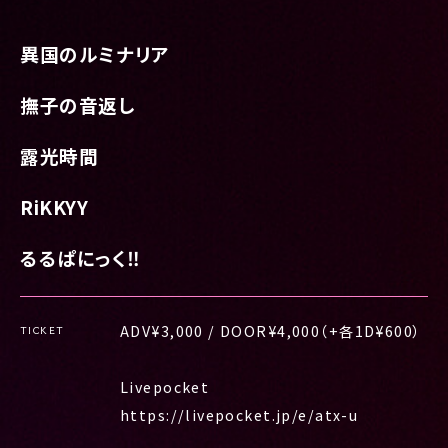
異国のルミナリア
撫子の音返し
露光時間
RiKKYY
るるぱにっく‼︎
ADV¥3,000 / DOOR¥4,000（+各1D¥600）
TICKET
Livepocket
https://livepocket.jp/e/atx-u