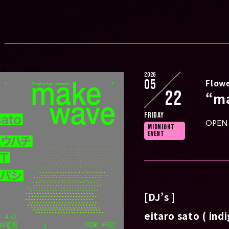
2026
05
Flowe
22
“ma
Friday
OPEN 
MIDNIGHT
EVENT
[DJ’s ]
eitaro sato ( indi