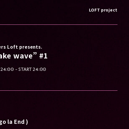
LOFT project
rs Loft presents.
ke wave” #1
24:00 - START 24:00
go la End )