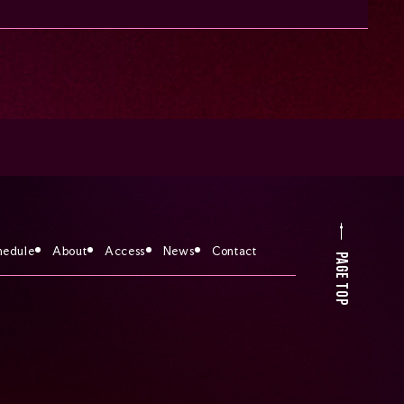
hedule
About
Access
News
Contact
PAGE TOP