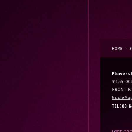
HOME
S
Flower
〒155-0
FRONT B
GooleMa
TEL：03-6
LOFT GR