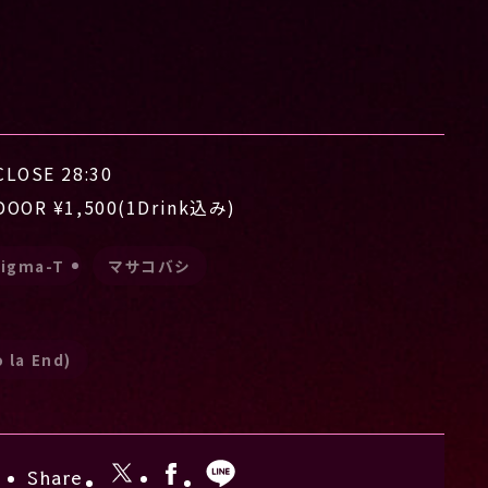
CLOSE 28:30
DOOR ¥1,500(1Drink込み)
Sigma-T
マサコバシ
 la End)
Share