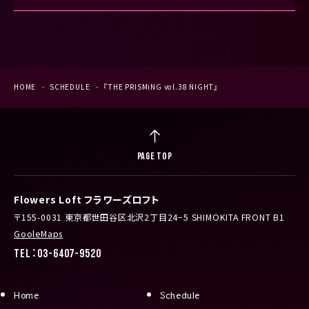
HOME
SCHEDULE
『THE PRISMiNG vol.38 NIGHT』
PAGE TOP
Flowers Loft フラワーズロフト
〒155-0031 東京都世田谷区北沢2丁目24−5 SHIMOKITA FRONT B1
GooleMaps
TEL：03-6407-9520
Home
Schedule