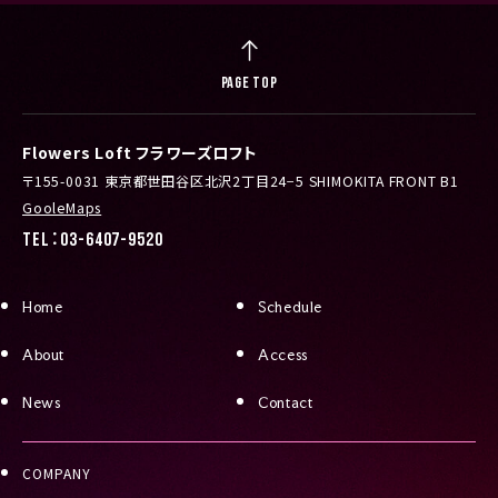
PAGE TOP
Flowers Loft フラワーズロフト
〒155-0031 東京都世田谷区北沢2丁目24−5 SHIMOKITA FRONT B1
GooleMaps
TEL：03-6407-9520
Home
Schedule
About
Access
News
Contact
COMPANY