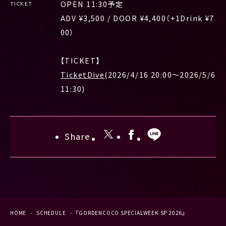
OPEN 11:30予定
TICKET
ADV ¥3,500 / DOOR ¥4,400（+1Drink ¥7
00）
【TICKET】
TicketDive
(2026/4/16 20:00〜2026/5/6
11:30)
Share
HOME
SCHEDULE
『GORDENCOCO SPECIALWEEK SP 2026』