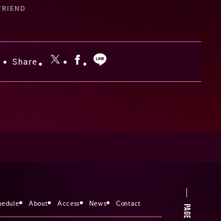
FRIEND
Share
hedule
About
Access
News
Contact
PAGE TOP