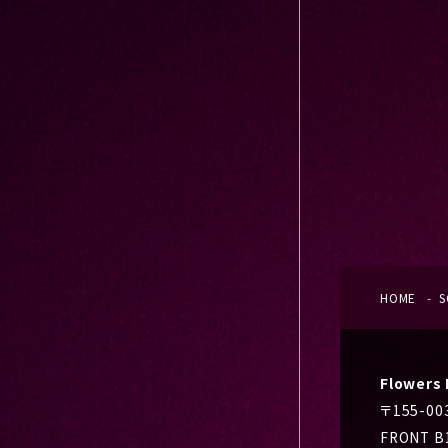
HOME
S
Flower
〒155-0
FRONT B