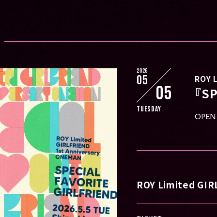
2026
05
ROY 
05
『SP
Tuesday
OPEN 
ROY Limited GI