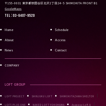
〒155-0031 東京都世田谷区北沢2丁目24−5 SHIMOKITA FRONT B1
GooleMaps
TEL：03-6407-9520
Home
Schedule
About
Access
News
Contact
COMPANY
LOFT GROUP
LOFT PROJECT
SHINJUKU LOFT
SHIMOKITAZAWA SHELTER
LOFT/PLUS ONE
NAKED LOFT YOKOHAMA
Asagaya/Loft A