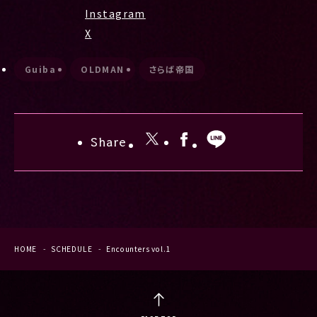
Instagram
X
Guiba
OLDMAN
さらば帝国
Share
HOME
SCHEDULE
Encounters vol.1