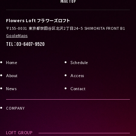
PAGE TOP
Flowers Loft フラワーズロフト
〒155-0031 東京都世田谷区北沢2丁目24−5 SHIMOKITA FRONT B1
GooleMaps
TEL：03-6407-9520
Home
Schedule
About
Access
News
Contact
COMPANY
LOFT GROUP