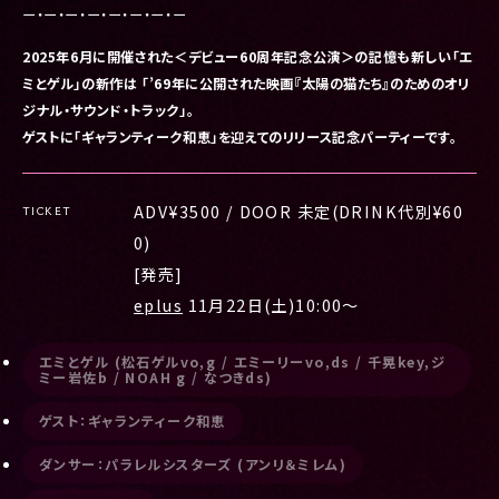
ー・ー・ー・ー・ー・ー・ー・ー
2025年6月に開催された＜デビュー60周年記念公演＞の記憶も新しい「エ
ミとゲル」の新作は 「’69年に公開された映画『太陽の猫たち』のためのオリ
ジナル・サウンド・トラック」。
ゲストに「ギャランティーク和恵」を迎えてのリリース記念パーティーです。
ADV¥3500 / DOOR 未定(DRINK代別¥60
TICKET
0)
[発売]
eplus
11月22日(土)10:00〜
エミとゲル (松石ゲルvo,g / エミーリーvo,ds / 千晃key,ジ
ミー岩佐b / NOAH g / なつきds)
ゲスト：ギャランティーク和恵
ダンサー：パラレルシスターズ (アンリ＆ミレム)