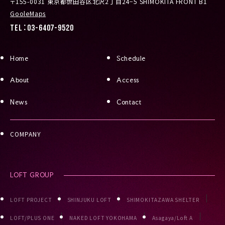
〒155-0031 東京都世田谷区北沢2丁目24−5 SHIMOKITA FRONT B1
GooleMaps
TEL：03-6407-9520
Home
Schedule
About
Access
News
Contact
COMPANY
LOFT GROUP
LOFT PROJECT
SHINJUKU LOFT
SHIMOKITAZAWA SHELTER
LOFT/PLUS ONE
NAKED LOFT YOKOHAMA
Asagaya/Loft A