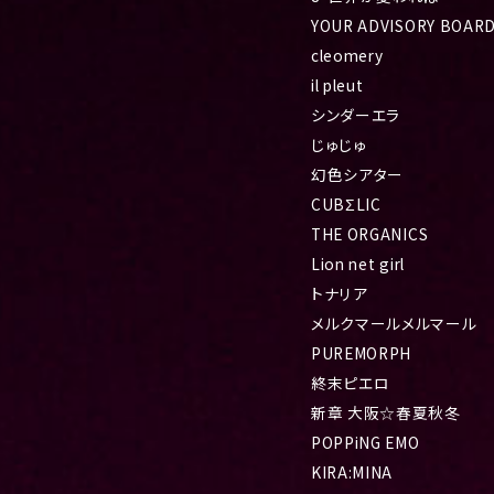
YOUR ADVISORY BOAR
cleomery
il pleut
シンダーエラ
じゅじゅ
幻色シアター
CUBΣLIC
THE ORGANICS
Lion net girl
トナリア
メルクマールメルマール
PUREMORPH
終末ピエロ
新章 大阪☆春夏秋冬
POPPiNG EMO
KIRA:MINA