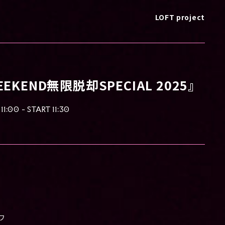
LOFT project
EEKEND無限脱却SPECIAL 2025』
11:00 - START 11:30
ワ