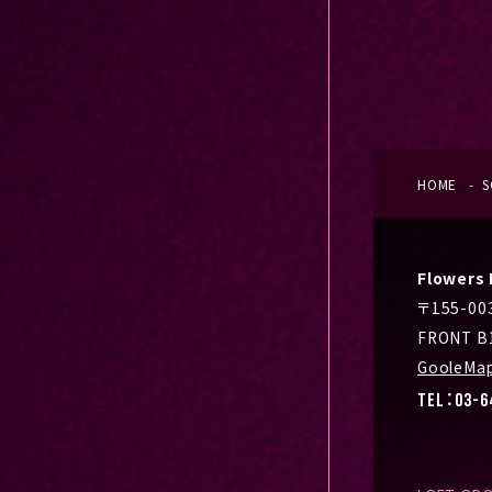
HOME
S
Flower
〒155-0
FRONT B
GooleMa
TEL：03-6