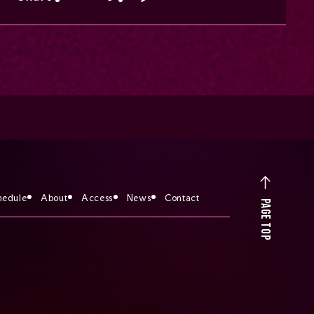
hedule
About
Access
News
Contact
PAGE TOP