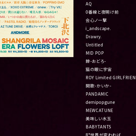
AQ
0番線と夜明け前
会心ノ一撃
i_andscape.
Drawry.
Untitled
MID POP
棘-おどろ-
猫の眼に宇宙
ROY Limited GIRLFRIE
開歌-かいか-
PANDAMIC
demipopgune
MEWCATUNE
美味しい水玉
BABYTANTS
8°世界が変われば