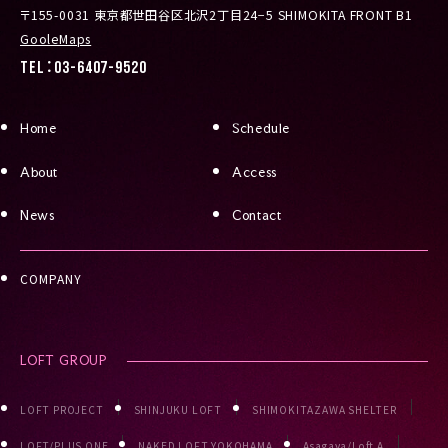
〒155-0031 東京都世田谷区北沢2丁目24−5 SHIMOKITA FRONT B1
GooleMaps
TEL：03-6407-9520
Home
Schedule
About
Access
News
Contact
COMPANY
LOFT GROUP
LOFT PROJECT
SHINJUKU LOFT
SHIMOKITAZAWA SHELTER
LOFT/PLUS ONE
NAKED LOFT YOKOHAMA
Asagaya/Loft A