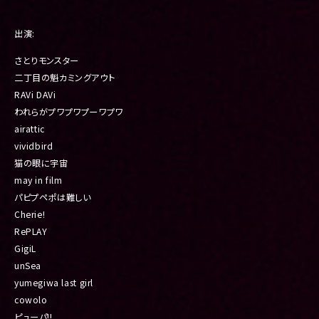
出演:
さとりモンスター
二丁目の魁カミングアウト
RAVi DAVi
われらがプワプワプーワプワ
airattic
vividbird
猫の眼に宇宙
may in film
パピプペポは難しい
Cherie!
RePLAY
GigiL
unSea
yumegiwa last girl
cowolo
ピューパ!!