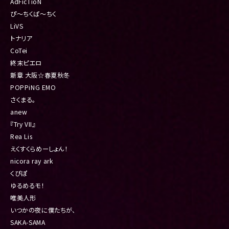
AdFicTioN
ぴ〜ちくぱ〜ちく
LiVS
トナリア
CoTei
終末ピエロ
新章 大阪☆春夏秋冬
POPPiNG EMO
さくまる。
anew
『Try VII』
Rea Lis
えくすくらめーしょん！
nicora ray ark
くぴぽ
ゆるめるモ！
唯美人形
いつかの夜に僕たちが、
SAKA-SAMA