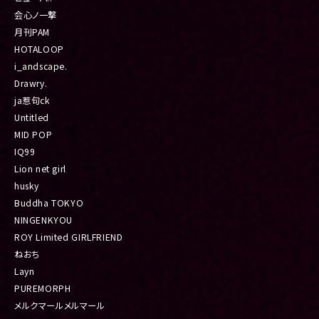
会心ノ一撃
月刊PAM
HOTALOOP
i_andscape.
Drawry.
ja惹句ck
Untitled
MID POP
IQ99
Lion net girl
husky
Buddha TOKYO
NINGENKYOU
ROY Limited GIRLFRIEND
ねおち
Layn
PUREMORPH
メルクマールメルマール