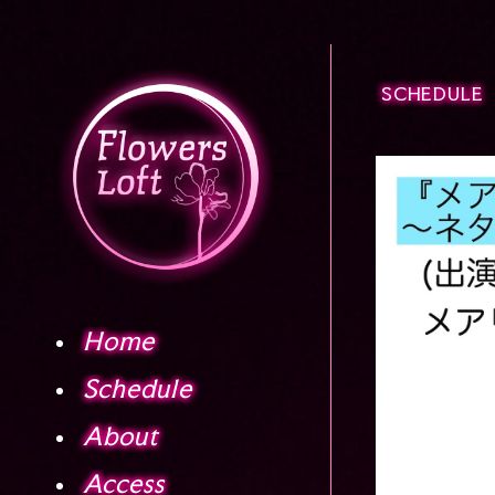
SCHEDULE
Home
Schedule
About
Access