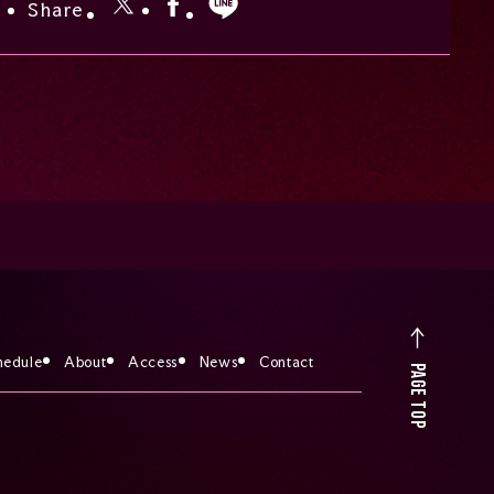
Share
hedule
About
Access
News
Contact
PAGE TOP