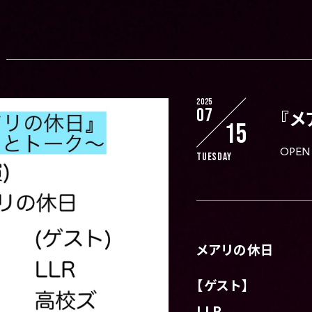
2025
07
『メ
15
OPEN 
Tuesday
メアリの休日
【ゲスト】
LLR