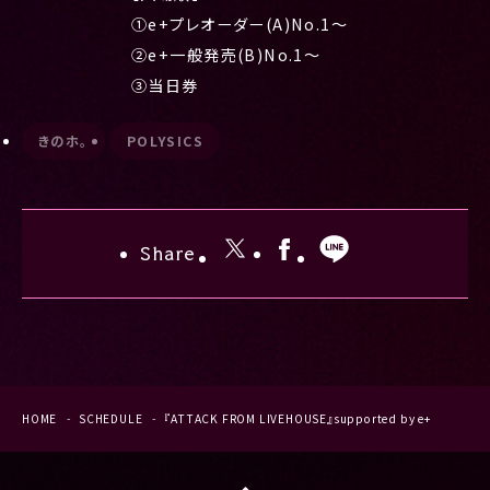
①e+プレオーダー(A)No.1〜
②e+一般発売(B)No.1〜
③当日券
きのホ。
POLYSICS
Share
HOME
SCHEDULE
『ATTACK FROM LIVEHOUSE』supported by e+