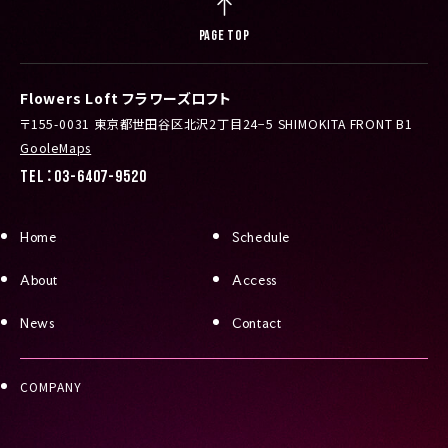
PAGE TOP
Flowers Loft フラワーズロフト
〒155-0031 東京都世田谷区北沢2丁目24−5 SHIMOKITA FRONT B1
GooleMaps
TEL：03-6407-9520
Home
Schedule
About
Access
News
Contact
COMPANY