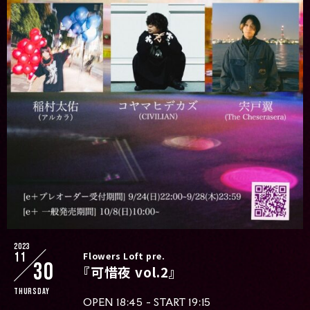
2023
11
Flowers Loft pre.
30
『可惜夜 vol.2』
Thursday
OPEN 18:45 - START 19:15