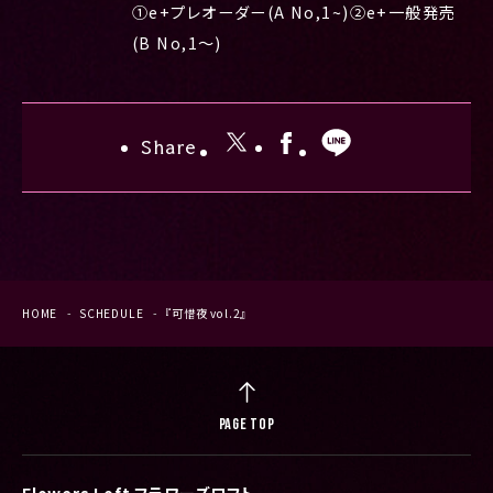
①e+プレオーダー(A No,1~)②e+一般発売
(B No,1〜)
Share
HOME
SCHEDULE
『可惜夜 vol.2』
PAGE TOP
Flowers Loft フラワーズロフト