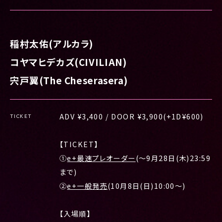
稲村太佑(アルカラ)
コヤマヒデカズ(CIVILIAN)
宍戸翼(The Cheserasera)
ADV ¥3,400 / DOOR ¥3,900(+1D¥600)
TICKET
【TICKET】
①
e+最速プレオーダー
(〜9月28日(木)23:59
まで)
②
e+一般発売
(10月8日(日)10:00〜)
【入場順】