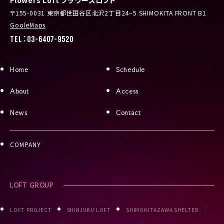
〒155-0031 東京都世田谷区北沢2丁目24−5 SHIMOKITA FRONT B1
GooleMaps
TEL：03-6407-9520
Home
Schedule
About
Access
News
Contact
COMPANY
LOFT GROUP
LOFT PROJECT
SHINJUKU LOFT
SHIMOKITAZAWA SHELTER