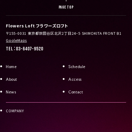
PAGE TOP
Flowers Loft フラワーズロフト
〒155-0031 東京都世田谷区北沢2丁目24−5 SHIMOKITA FRONT B1
GooleMaps
TEL：03-6407-9520
Home
Schedule
About
Access
News
Contact
COMPANY