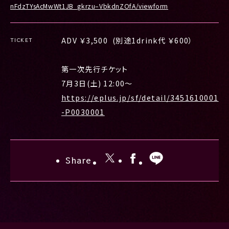
nFdzTYsAcMwWt1JB_gkrzu–VbkdnZOfA/viewform
ADV ￥3,500 (別途1drink代 ￥600）
TICKET
第一次先行チケット
7月3日(土) 12:00〜
https://eplus.jp/sf/detail/3451610001
-P0030001
Share