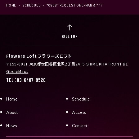
HOME
SCHEDULE
“0808” REQUEST ONE-MAN & ???
PAGE TOP
Flowers Loft フラワーズロフト
〒155-0031 東京都世田谷区北沢2丁目24−5 SHIMOKITA FRONT B1
GooleMaps
TEL：03-6407-9520
Home
Schedule
About
Access
News
Contact