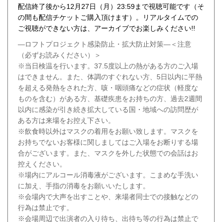
配信終了後から12月27日（月）23:59まで視聴可能です（そ
の間も配信チケットご購入頂けます）。リアルタイムでの
ご視聴ができない方は、アーカイブでお楽しみください!!
―ロフトプロジェクト感染防止・拡大防止対策―＜注意
（必ずお読みください）＞
※当日検温を行います。37.5度以上の熱がある方のご入場
はできません。また、体調のすぐれない方、5日以内に平熱
を超える発熱をされた方、咳・咽頭痛などの症状（軽度な
ものを含む）がある方、基礎疾患をお持ちの方、過去2週間
以内に感染が引き続き拡大している国・地域への訪問歴が
ある方は来場をお控え下さい。
※飲食時以外はマスクの着用をお願い致します。マスクを
お持ちでないお客様に関しましてはご入場をお断りする場
合がございます。また、マスクを外した状態での会話はお
控えください。
※場内にアルコール消毒液がございます。こまめな手洗い
に加え、手指の消毒をお願いいたします。
※会場内で大声を出すことや、来場者同士での接触などの
行為は禁止です。
※会場周辺で出演者の入り待ち、出待ち等の行為は禁止で