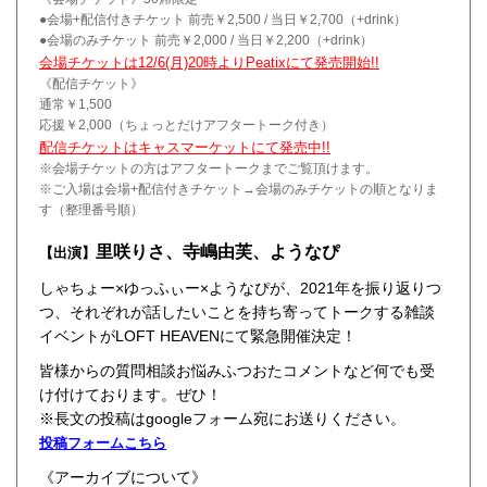
●会場+配信付きチケット 前売￥2,500 / 当日￥2,700（+drink）
●会場のみチケット 前売￥2,000 / 当日￥2,200（+drink）
会場チケットは12/6(月)20時よりPeatixにて発売開始!!
《配信チケット》
通常￥1,500
応援￥2,000（ちょっとだけアフタートーク付き）
配信チケットはキャスマーケットにて発売中!!
※会場チケットの方はアフタートークまでご覧頂けます。
※ご入場は会場+配信付きチケット→会場のみチケットの順となりま
す（整理番号順）
里咲りさ、寺嶋由芙、ようなぴ
【出演】
しゃちょー×ゆっふぃー×ようなぴが、2021年を振り返りつ
つ、それぞれが話したいことを持ち寄ってトークする雑談
イベントがLOFT HEAVENにて緊急開催決定！
皆様からの質問相談お悩みふつおたコメントなど何でも受
け付けております。ぜひ！
※長文の投稿はgoogleフォーム宛にお送りください。
投稿フォームこちら
《アーカイブについて》