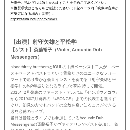
た場合、払い戻しは致しかねますことを予めご了承ください。
※推奨環境はこちらをご確認ください（下記ページ内「映像や音声が
不安定になる場合」参照）。
https://zaiko.io/support?cid=60
【出演】射守矢雄と平松学
【ゲスト】斎藤裕子（Violin; Acoustic Dub
Messengers）
bloodthirsty butchersとfOULの手練ベーシスト二人が、ベー
ス＋ベース＋バスドラという骨格だけのユニークなフォー
マットで彩り豊かな低音インストを奏でる《射守矢雄と平
松学》の約2年振りとなるライブが満を持して開催。
2015年2月発表のファースト・アルバム『センボウノゴウ』
から2019年7月発表の『4SONGS』までの代表曲を選りす
ぐり、初見の方でもバンドの全貌を窺い知ることができる
必見必聴のライブ。
当日は音源とライブでも参加しているAcoustic Dub
Messengersの斎藤裕子がヴァイオリンでゲスト参加し、鉄