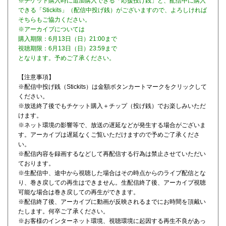
※チケット購入時に追加購入できる「応援投げ銭」と、配信中に購入
できる「Stickits」（配信中投げ銭）がございますので、よろしければ
そちらもご協力ください。
※アーカイブについては
購入期限：6月13日（日）21:00まで
視聴期限：6月13日（日）23:59まで
となります。予めご了承ください。
【注意事項】
※配信中投げ銭（Stickits）は金額ボタンカートマークをクリックして
ください。
※放送終了後でもチケット購入＋チップ（投げ銭）でお楽しみいただ
けます。
※ネット環境の影響等で、放送の遅延などが発生する場合がございま
す。アーカイブは遅延なくご覧いただけますので予めご了承くださ
い。
※配信内容を録画するなどして再配信する行為は禁止させていただい
ております。
※生配信中、途中から視聴した場合はその時点からのライブ配信とな
り、巻き戻しての再生はできません。生配信終了後、アーカイブ視聴
可能な場合は巻き戻しての再生ができます。
※配信終了後、アーカイブに動画が反映されるまでにお時間を頂戴い
たします。何卒ご了承ください。
※お客様のインターネット環境、視聴環境に起因する再生不良があっ