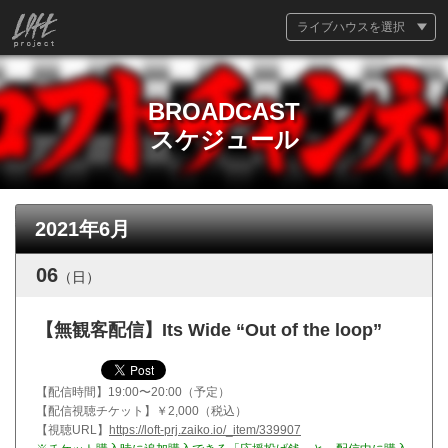
ライブハウスを選択
BROADCAST
スケジュール
2021年6月
06
（日）
【無観客配信】Its Wide “Out of the loop”
【配信時間】
19:00〜20:00（予定）
【配信視聴チケット】
￥2,000（税込）
【視聴URL】
https://loft-prj.zaiko.io/_item/339907