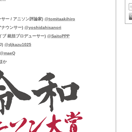
サー / アニソン評論家)
@tomitaakihiro
アナウンサー)
@yoshidahisanori
イブ 統括プロデューサー)
@SaitoPPP
J)
@djkazu1025
@maeQ
ほか