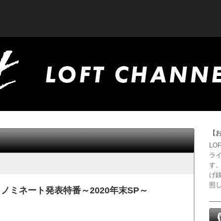
【
LO
ラ
す
げ
照
ノミネート発表特番～2020年末SP～