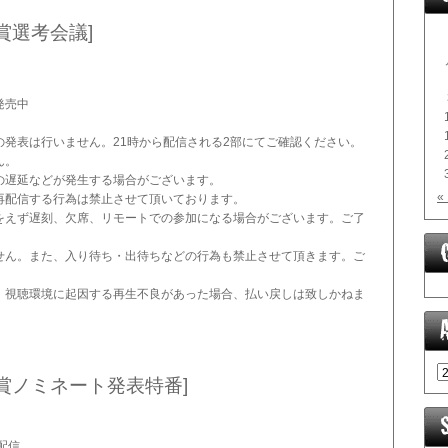
賞選考会議]
発売中
の発表は行いません。21時から配信される2部にてご確認ください。
ん。
の遅延などが発生する場合がございます。
«
再配信する行為は禁止させて頂いております。
をえず遅刻、欠席、リモートでの参加になる場合がございます。ご了
せん。また、入り待ち・出待ちなどの行為も禁止させて頂きます。ご
、視聴環境に起因する再生不良があった場合、払い戻しは致しかねま
大賞ノミネート発表特番
]
配信