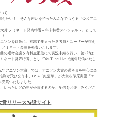
ついて
讃えたい！」そんな想いを持ったみんなでつくる『令和アニ
ン大賞 ノミネート発表特番～年末特番スペシャル～』として
！！
アニソンを対象に、有志で集まった選考員とユーザーが讃え
、ノミネート楽曲を発表いたします。
楽曲の選考会議を有料生配信にて実況中継を行い、第2部は
ネート発表特番」としてYouTube Liveで無料配信いたし
元年アニソン大賞」では、アニソン大賞の選考員を中心に楽
推測が飛び交う中、LiSA「紅蓮華」が大賞を茅原実里「エ
れ受賞いたしました。
は、いったいどの曲が受賞するのか、配信をお楽しみくださ
大賞リリース特設サイト