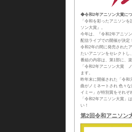
◆令和2年アニソン大賞に
「令和を彩ったアニソンを
ソン大賞』。
今年は、『令和2年アニソ
配信ライブでの開催が決定
令和2年の間に発売された
たいアニソンをセレクトし
番組の内容は、第1部に、
「令和2年アニソン大賞 ノミ
ます。
昨年末に開催された「令和
曲がノミネートされ 色々な
イミー」が特別賞をそれぞ
「令和2年アニソン大賞」
い！
第2回令和アニソン