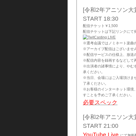
[令和2年アニソン大
START 18:30
配信チケット￥1,500
配信チケットは下記リンクにて
※選考会議ではノミネート楽曲
※アーカイブ配信はございませ
※配信サービスの仕様上、放送
※配信内容を録画するなどして
※出演者の諸事情により、やむ
承ください。
※当日、会場にはご入場頂けま
了承ください。
※お客様のインターネット環境
すことを予めご了承ください。
必要スペック
[令和2年アニソン
START 21:00
YouTube Live
にて無料