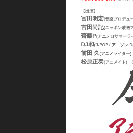
【出演】
冨田明宏
(音楽プロデュー
吉田尚記
(ニッポン放送
齋藤P
(アニメロサマーラ
DJ和
(J-POP / アニソン D
前田 久
(アニメライター)
松原正泰
(アニメイト) 