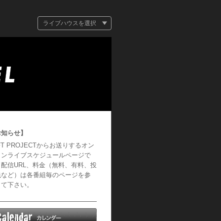
ライブハウスを選択
お知らせ】
FT PROJECTからお送りするオン
インライブスケジュールページで
。配信URL、料金（無料、有料、投
銭など）は各番組毎のページを参
して下さい。