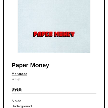
Paper Money
Montrose
1974年
収録曲
A-side
Underground